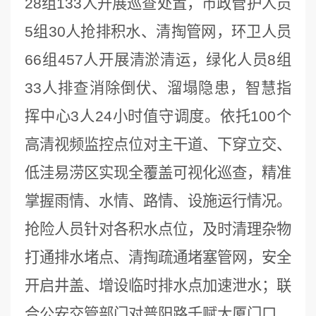
28组133人开展巡查处置，市政管护人员
5组30人抢排积水、清掏管网，环卫人员
66组457人开展清淤清运，绿化人员8组
33人排查消除倒伏、溜塌隐患，智慧指
挥中心3人24小时值守调度。依托100个
高清视频监控点位对主干道、下穿立交、
低洼易涝区实现全覆盖可视化巡查，精准
掌握雨情、水情、路情、设施运行情况。
抢险人员针对各积水点位，及时清理杂物
打通排水堵点、清掏疏通堵塞管网，安全
开启井盖、增设临时排水点加速泄水；联
合公安交管部门对普阳路千赋大厦门口、