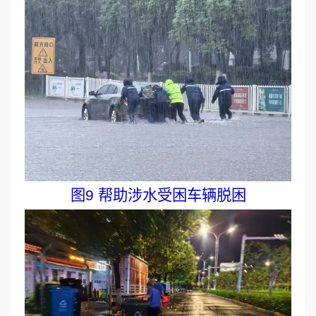
图9 帮助涉水受困车辆脱困