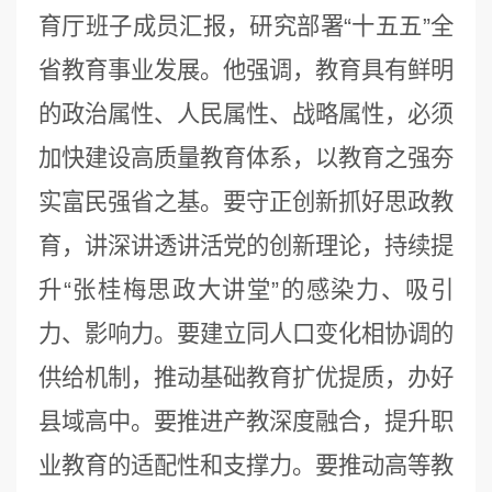
育厅班子成员汇报，研究部署“十五五”全
省教育事业发展。他强调，教育具有鲜明
的政治属性、人民属性、战略属性，必须
加快建设高质量教育体系，以教育之强夯
实富民强省之基。要守正创新抓好思政教
育，讲深讲透讲活党的创新理论，持续提
升“张桂梅思政大讲堂”的感染力、吸引
力、影响力。要建立同人口变化相协调的
供给机制，推动基础教育扩优提质，办好
县域高中。要推进产教深度融合，提升职
业教育的适配性和支撑力。要推动高等教