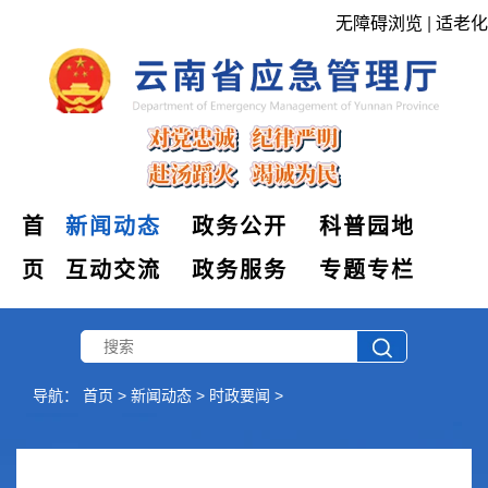
无障碍浏览
|
适老化
首
新闻动态
政务公开
科普园地
页
互动交流
政务服务
专题专栏
导航：
首页
>
新闻动态
>
时政要闻
>