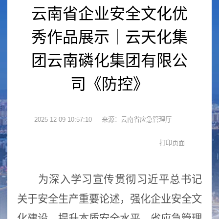
云南省企业安全文化优
秀作品展示｜云天化集
团云南磷化集团有限公
司《防控》
2025-12-09 10:57:10
来源：云南省应急管理厅
为深入学习宣传贯彻习近平总书记
关于安全生产重要论述，强化企业安全文
化建设，提升本质安全水平，省应急管理