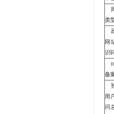
类
网
识
I
备
用
问